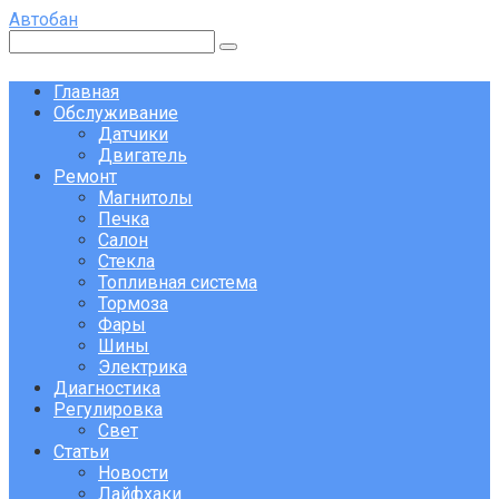
Перейти
Автобан
к
Поиск:
контенту
Главная
Обслуживание
Датчики
Двигатель
Ремонт
Магнитолы
Печка
Салон
Стекла
Топливная система
Тормоза
Фары
Шины
Электрика
Диагностика
Регулировка
Свет
Статьи
Новости
Лайфхаки