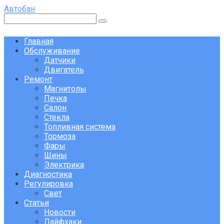
Перейти
Автобан
к
Поиск:
контенту
Главная
Обслуживание
Датчики
Двигатель
Ремонт
Магнитолы
Печка
Салон
Стекла
Топливная система
Тормоза
Фары
Шины
Электрика
Диагностика
Регулировка
Свет
Статьи
Новости
Лайфхаки