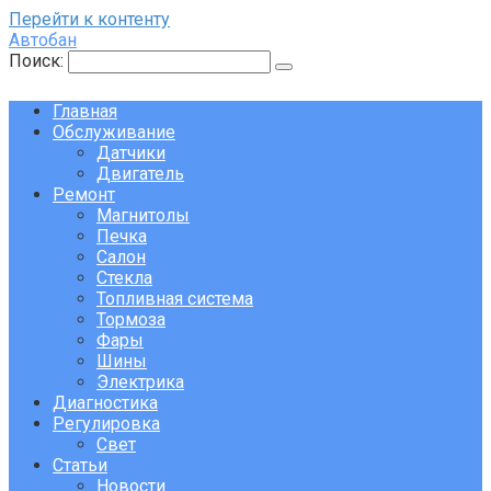
Перейти к контенту
Автобан
Поиск:
Главная
Обслуживание
Датчики
Двигатель
Ремонт
Магнитолы
Печка
Салон
Стекла
Топливная система
Тормоза
Фары
Шины
Электрика
Диагностика
Регулировка
Свет
Статьи
Новости