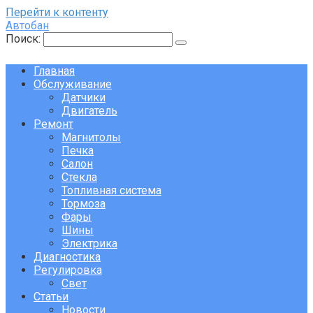
Перейти к контенту
Автобан
Поиск:
Главная
Обслуживание
Датчики
Двигатель
Ремонт
Магнитолы
Печка
Салон
Стекла
Топливная система
Тормоза
Фары
Шины
Электрика
Диагностика
Регулировка
Свет
Статьи
Новости