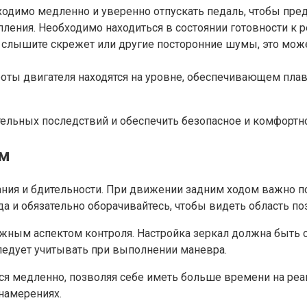
одимо медленно и уверенно отпускать педаль, чтобы предо
ения. Необходимо находиться в состоянии готовности к р
 слышите скрежет или другие посторонние шумы, это може
роты двигателя находятся на уровне, обеспечивающем пла
ельных последствий и обеспечить безопасное и комфортн
ом
ния и бдительности. При движении задним ходом важно п
а и обязательно оборачивайтесь, чтобы видеть область по
жным аспектом контроля. Настройка зеркал должна быть 
следует учитывать при выполнении маневра.
я медленно, позволяя себе иметь больше времени на реаг
 намерениях.