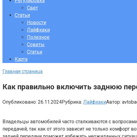
Регулировка
Свет
Статьи
Новости
Лайфхаки
Полезное
Советы
Статьи
Карта
Главная страница
Как правильно включить заднюю пер
Опубликовано:
26.11.2024
Рубрика:
Лайфхаки
Автор:
avtob
Владельцы автомобилей часто сталкиваются с вопросами
передачей, так как от этого зависит не только комфорт в
задней передачи поможет избежать неожиданных ситуац