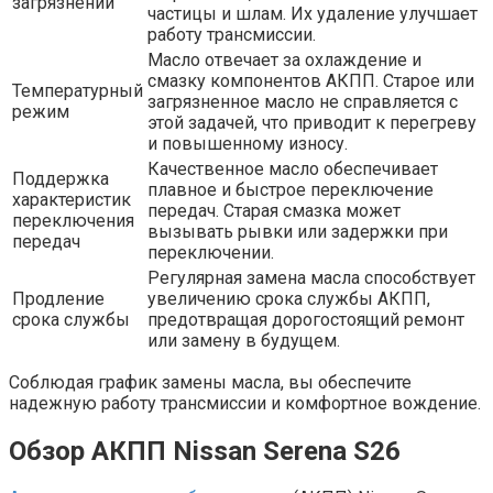
загрязнений
частицы и шлам. Их удаление улучшает
работу трансмиссии.
Масло отвечает за охлаждение и
смазку компонентов АКПП. Старое или
Температурный
загрязненное масло не справляется с
режим
этой задачей, что приводит к перегреву
и повышенному износу.
Качественное масло обеспечивает
Поддержка
плавное и быстрое переключение
характеристик
передач. Старая смазка может
переключения
вызывать рывки или задержки при
передач
переключении.
Регулярная замена масла способствует
Продление
увеличению срока службы АКПП,
срока службы
предотвращая дорогостоящий ремонт
или замену в будущем.
Соблюдая график замены масла, вы обеспечите
надежную работу трансмиссии и комфортное вождение.
Обзор АКПП Nissan Serena S26