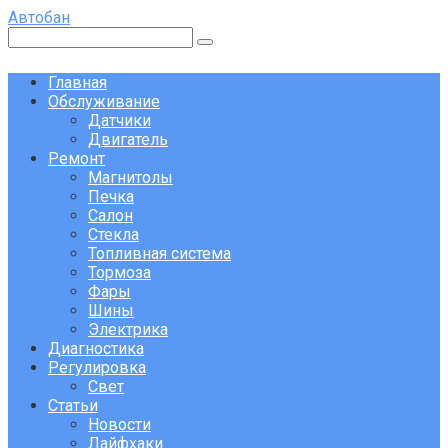
Перейти
Автобан
к
Поиск:
контенту
Главная
Обслуживание
Датчики
Двигатель
Ремонт
Магнитолы
Печка
Салон
Стекла
Топливная система
Тормоза
Фары
Шины
Электрика
Диагностика
Регулировка
Свет
Статьи
Новости
Лайфхаки