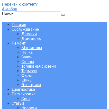
Перейти к контенту
Автобан
Поиск:
Главная
Обслуживание
Датчики
Двигатель
Ремонт
Магнитолы
Печка
Салон
Стекла
Топливная система
Тормоза
Фары
Шины
Электрика
Диагностика
Регулировка
Свет
Статьи
Новости