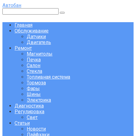
Перейти
Автобан
к
Поиск:
контенту
Главная
Обслуживание
Датчики
Двигатель
Ремонт
Магнитолы
Печка
Салон
Стекла
Топливная система
Тормоза
Фары
Шины
Электрика
Диагностика
Регулировка
Свет
Статьи
Новости
Лайфхаки