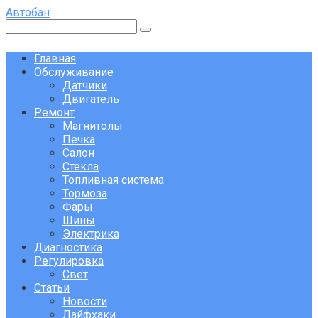
Перейти
Автобан
к
Поиск:
контенту
Главная
Обслуживание
Датчики
Двигатель
Ремонт
Магнитолы
Печка
Салон
Стекла
Топливная система
Тормоза
Фары
Шины
Электрика
Диагностика
Регулировка
Свет
Статьи
Новости
Лайфхаки