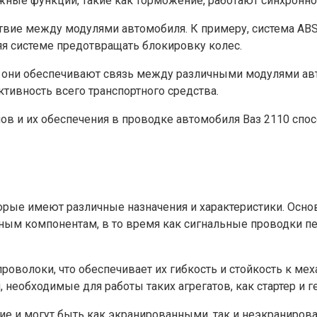
ажные функции, такие как торможение, работают синхронно
вие между модулями автомобиля. К примеру, система ABS
яя системе предотвращать блокировку колес.
 они обеспечивают связь между различными модулями авт
тивность всего транспортного средства.
лов и их обеспечения в проводке автомобиля Ваз 2110 сп
торые имеют различные назначения и характеристики. Осн
чным компонентам, в то время как сигнальные проводки
оволоки, что обеспечивает их гибкость и стойкость к м
необходимые для работы таких агрегатов, как стартер и г
ие и могут быть как экранированными, так и неэкраниро