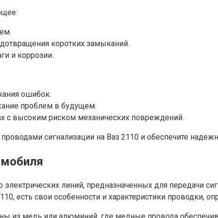
ющее:
ем.
едотвращения коротких замыканий.
ги и коррозии.
жания ошибок.
жание проблем в будущем.
ах с высоким риском механических повреждений.
 проводами сигнализации на Ваз 2110 и обеспечите надеж
омобиля
 электрических линий, предназначенных для передачи си
2110, есть свои особенности и характеристики проводки, 
ны из медь или алюминий, где медные провода обеспечив