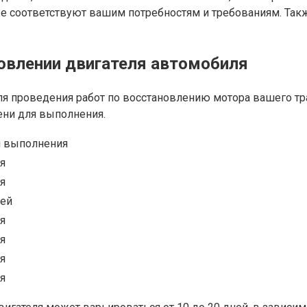
ые соответствуют вашим потребностям и требованиям. Так
овлении двигателя автомобиля
 проведения работ по восстановлению мотора вашего тран
ени для выполнения.
 выполнения
ня
ня
ней
ня
ня
ня
ня