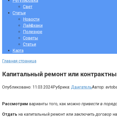
Регулировка
Свет
Статьи
Новости
Лайфхаки
Полезное
Советы
Статьи
Карта
Главная страница
Капитальный ремонт или контрактны
Опубликовано:
11.03.2024
Рубрика:
Двигатель
Автор:
avtob
Рассмотрим
варианты того, как
можно привести в поряд
Отдать
на капитальный ремонт или
заключить договор
на