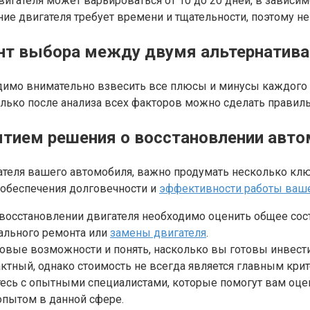
гателя может варьироваться от 10 до 20 дней, в зависим
ние двигателя требует времени и тщательности, поэтому н
ант выбора между двумя альтернатив
имо внимательно взвесить все плюсы и минусы каждого из
Только после анализа всех факторов можно сделать правил
ятием решения о восстановлении авт
ателя вашего автомобиля, важно продумать несколько кл
 обеспечения долговечности и
эффективности работы ваше
восстановлении двигателя необходимо оценить общее состо
тального ремонта или
замены двигателя
.
вые возможности и понять, насколько вы готовы инвести
ктный, однако стоимость не всегда является главным кри
есь с опытными специалистами, которые помогут вам оцен
опытом в данной сфере.