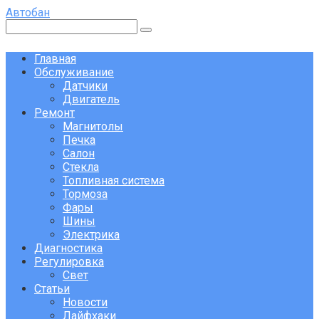
Перейти
Автобан
к
Поиск:
контенту
Главная
Обслуживание
Датчики
Двигатель
Ремонт
Магнитолы
Печка
Салон
Стекла
Топливная система
Тормоза
Фары
Шины
Электрика
Диагностика
Регулировка
Свет
Статьи
Новости
Лайфхаки