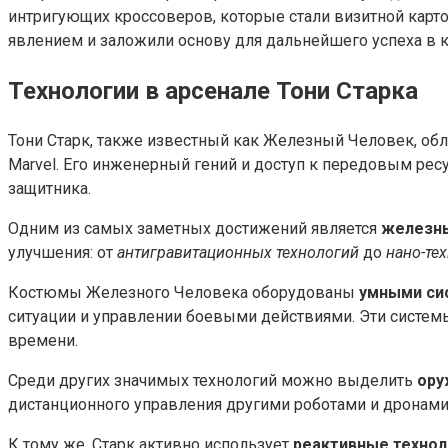
интригующих кроссоверов, которые стали визитной карт
явлением и заложили основу для дальнейшего успеха в 
Технологии в арсенале Тони Старка
Тони Старк, также известный как Железный Человек, об
Marvel. Его инженерный гений и доступ к передовым ре
защитника.
Одним из самых заметных достижений является
железн
улучшения: от
антигравитационных технологий
до
нано-те
Костюмы Железного Человека оборудованы
умными си
ситуации и управлении боевыми действиями. Эти сист
времени.
Среди других значимых технологий можно выделить
ору
дистанционного управления другими роботами и дронами.
К тому же, Старк активно использует
реактивные технол