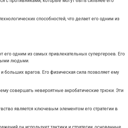
я с противниками, которые могут быть сильнее его
хнологических способностей, что делает его одним из
т его одним из самых привлекательных супергероев. Его
чными людьми.
 больших врагов. Его физическая сила позволяет ему
 ему совершать невероятные акробатические трюки. Эти
чувство является ключевым элементом его стратегии в
ражений он использует тактики и стратегии, основанные