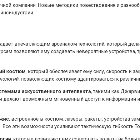
очкой компании. Новые методики повествования и разноо
киноиндустрии.
ладает впечатляющим арсеналом технологий, который дел
сурсам позволяют ему создавать невероятные устройства,
ый костюм
, который обеспечивает ему силу, скорость и 
хнологий
, позволяющих костюму адаптироваться к различн
стемами искусственного интеллекта
, такими как Джарви
емы делают возможным мгновенный доступ к информации 
жие
, встроенное в костюм: лазеры, ракеты, устройства з
 Все эти возможности усиливают тактическую гибкость То
огии
, которые позволяют ему совершать полеты на больш