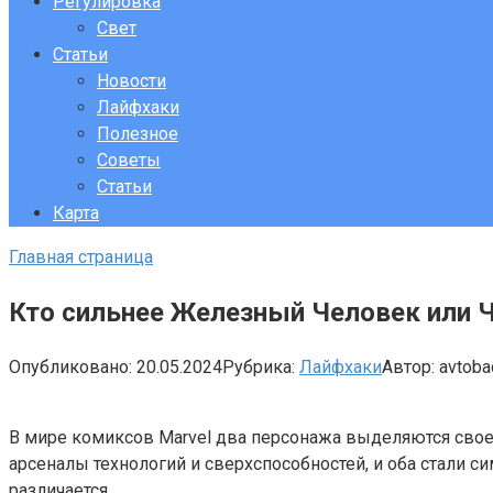
Регулировка
Свет
Статьи
Новости
Лайфхаки
Полезное
Советы
Статьи
Карта
Главная страница
Кто сильнее Железный Человек или 
Опубликовано:
20.05.2024
Рубрика:
Лайфхаки
Автор:
avtob
В мире комиксов Marvel два персонажа выделяются свое
арсеналы технологий и сверхспособностей, и оба стали 
различается.