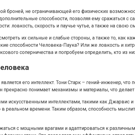
ной броней, не ограничивающей его физических возможно
дополнительные способности, позволяя ему сражаться с с
ости: ловкость, скорость и паучье чутье, а также на свою
смотреть их сильные и слабые стороны, а также то, как ка
кие способности Человека-Паука? Или же ловкость и хит
ксового соперничества и попробуем определить, кто из ни
Человека
ляется его интеллект. Тони Старк – гений-инженер, что п
 Он прекрасно понимает механизмы и материалы, что дела
и искусственными интеллектами, такими как Джарвис и Ф
в реальном времени. Таким образом, способность мыслит
ажаться с мощными врагами и адаптироваться к различным