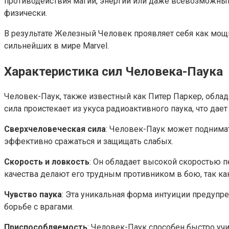
противодействия магии, энергии или даже всевозможным
физически.
В результате Железный Человек проявляет себя как мощн
сильнейших в мире Marvel.
Характеристика сил Человека-Паука
Человек-Паук, также известный как Питер Паркер, обла
сила проистекает из укуса радиоактивного паука, что д
Сверхчеловеческая сила
: Человек-Паук может поднима
эффективно сражаться и защищать слабых.
Скорость и ловкость
: Он обладает высокой скоростью 
качества делают его трудным противником в бою, так как 
Чувство паука
: Эта уникальная форма интуиции предупре
борьбе с врагами.
Приспособляемость
: Человек-Паук способен быстро учи