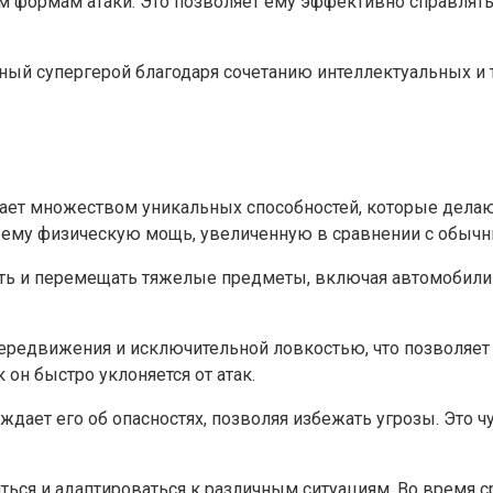
 формам атаки. Это позволяет ему эффективно справлятьс
ый супергерой благодаря сочетанию интеллектуальных и те
дает множеством уникальных способностей, которые делаю
ает ему физическую мощь, увеличенную в сравнении с обы
ть и перемещать тяжелые предметы, включая автомобили и
передвижения и исключительной ловкостью, что позволяет
он быстро уклоняется от атак.
ждает его об опасностях, позволяя избежать угрозы. Это 
ться и адаптироваться к различным ситуациям. Во время с