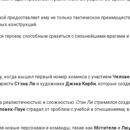
иной предоставляет ему не только тактическое преимущест
ных конструкций.
 героем, способным сразиться с сильнейшими врагами и з
ду, когда вышел первый номер комикса с участием
Челове
нариста
Стэна Ли
и художника
Джэка Кирби
, которые созд
в реалистичностью и сложностью.
Стэн Ли
стремился созда
ловек-Паук
страдал от проблем с учебой и отношениями, в
яя новые персонажи и команды, такие как
Мстители
и
Люд