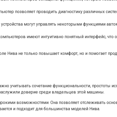
ьютер позволяет проводить диагностику различных систем
стройства могут управлять некоторыми функциями автом
мпьютеров имеют интуитивно понятный интерфейс, что об
оле Нива не только повышает комфорт, но и помогает про
жно учитывать сочетание функциональности, простоты ис
заслужили доверие среди владельцев этой машины.
широкими возможностями. Она позволяет отслеживать осно
вается и подходит для большинства моделей Нива.