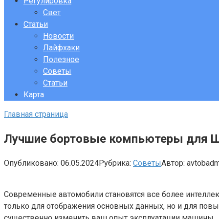
Регулировка
Свет
Статьи
Новости
Лайфхаки
Полезное
Советы
Статьи
Карта
Главная страница
Лучшие бортовые компьютеры для Ш
Опубликовано:
06.05.2024
Рубрика:
Советы
Автор:
avtobad
Современные автомобили становятся все более интелле
только для отображения основных данных, но и для пов
существенно изменить ваш опыт эксплуатации машины.