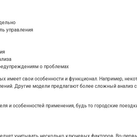
дельно
ль управления
ия
ализа
редупреждениям о проблемах
х имеет свои особенности и функционал. Например, некот
лений. Другие модели предлагают более сложный анализ с
еля и особенностей применения, будь то городские поез
дует учитывать несколько ключевых факторов. Во-первых