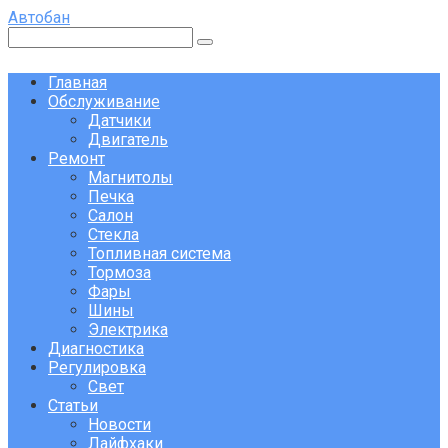
Перейти
Автобан
к
Поиск:
контенту
Главная
Обслуживание
Датчики
Двигатель
Ремонт
Магнитолы
Печка
Салон
Стекла
Топливная система
Тормоза
Фары
Шины
Электрика
Диагностика
Регулировка
Свет
Статьи
Новости
Лайфхаки