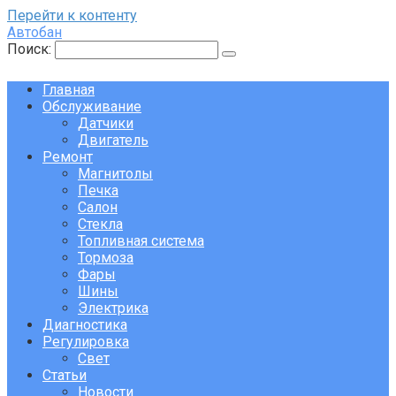
Перейти к контенту
Автобан
Поиск:
Главная
Обслуживание
Датчики
Двигатель
Ремонт
Магнитолы
Печка
Салон
Стекла
Топливная система
Тормоза
Фары
Шины
Электрика
Диагностика
Регулировка
Свет
Статьи
Новости