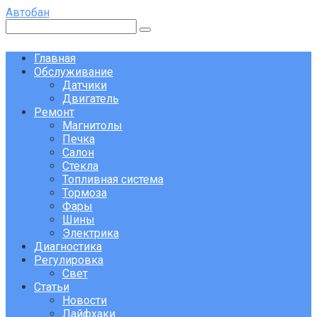
Перейти
Автобан
к
Поиск:
контенту
Главная
Обслуживание
Датчики
Двигатель
Ремонт
Магнитолы
Печка
Салон
Стекла
Топливная система
Тормоза
Фары
Шины
Электрика
Диагностика
Регулировка
Свет
Статьи
Новости
Лайфхаки