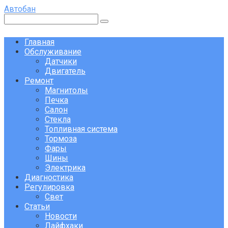
Перейти
Автобан
к
Поиск:
контенту
Главная
Обслуживание
Датчики
Двигатель
Ремонт
Магнитолы
Печка
Салон
Стекла
Топливная система
Тормоза
Фары
Шины
Электрика
Диагностика
Регулировка
Свет
Статьи
Новости
Лайфхаки