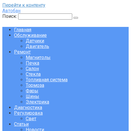
Перейти к контенту
Автобан
Поиск:
Главная
Обслуживание
Датчики
Двигатель
Ремонт
Магнитолы
Печка
Салон
Стекла
Топливная система
Тормоза
Фары
Шины
Электрика
Диагностика
Регулировка
Свет
Статьи
Новости