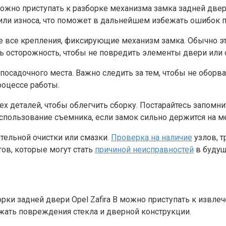
жно приступать к разборке механизма замка задней двери
ли износа, что поможет в дальнейшем избежать ошибок п
е все крепления, фиксирующие механизм замка. Обычно эт
 осторожность, чтобы не повредить элементы двери или 
посадочного места. Важно следить за тем, чтобы не оборв
роцессе работы.
 деталей, чтобы облегчить сборку. Постарайтесь запомнит
спользование съемника, если замок сильно держится на ме
тельной очистки или смазки.
Проверка на наличие
узлов, т
ов, которые могут стать
причиной неисправностей
в будущ
рки задней двери Opel Zafira B можно приступать к извле
жать повреждения стекла и дверной конструкции.