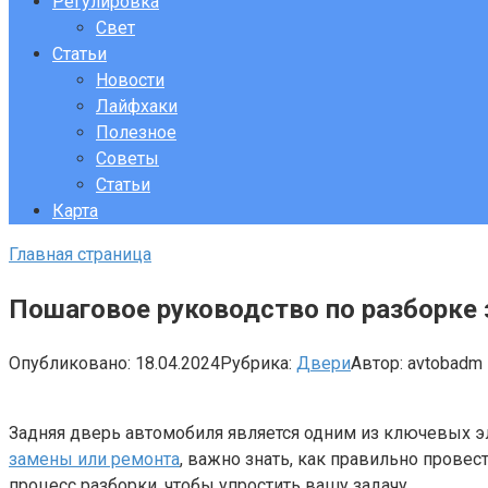
Регулировка
Свет
Статьи
Новости
Лайфхаки
Полезное
Советы
Статьи
Карта
Главная страница
Пошаговое руководство по разборке 
Опубликовано:
18.04.2024
Рубрика:
Двери
Автор:
avtobadm
Задняя дверь автомобиля является одним из ключевых э
замены или ремонта
, важно знать, как правильно прове
процесс разборки, чтобы упростить вашу задачу.