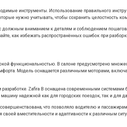
бходимые инструменты. Использование правильного инстр
оторые нужно учитывать, чтобы сохранить целостность к
м, с должным вниманием к деталям и соблюдением пошаго
айте, как избежать распространённых ошибок при разборк
сокой функциональностью. В салоне предусмотрено множес
мфорта. Модель оснащается различными моторами, включа
 разработке. Zafira B оснащена современными системами 
 машину надежной как для городских поездок, так и для д
 усовершенствована, что позволяло водителю и пассажира
я своей вместительности и адаптивности к различным сит