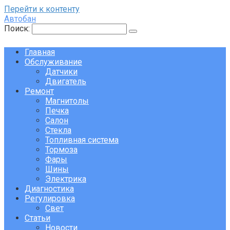
Перейти к контенту
Автобан
Поиск:
Главная
Обслуживание
Датчики
Двигатель
Ремонт
Магнитолы
Печка
Салон
Стекла
Топливная система
Тормоза
Фары
Шины
Электрика
Диагностика
Регулировка
Свет
Статьи
Новости