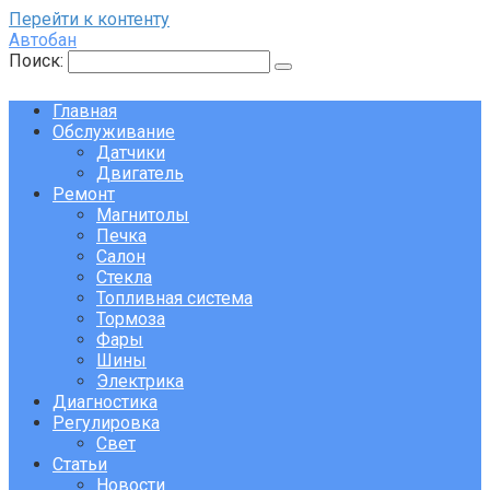
Перейти к контенту
Автобан
Поиск:
Главная
Обслуживание
Датчики
Двигатель
Ремонт
Магнитолы
Печка
Салон
Стекла
Топливная система
Тормоза
Фары
Шины
Электрика
Диагностика
Регулировка
Свет
Статьи
Новости