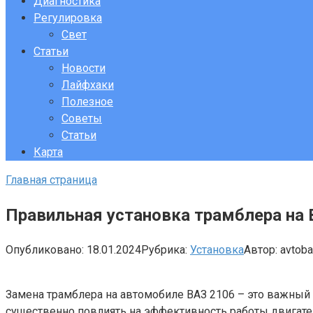
Диагностика
Регулировка
Свет
Статьи
Новости
Лайфхаки
Полезное
Советы
Статьи
Карта
Главная страница
Правильная установка трамблера на 
Опубликовано:
18.01.2024
Рубрика:
Установка
Автор:
avtob
Замена трамблера на автомобиле ВАЗ 2106 – это важный 
существенно повлиять на эффективность работы двигател