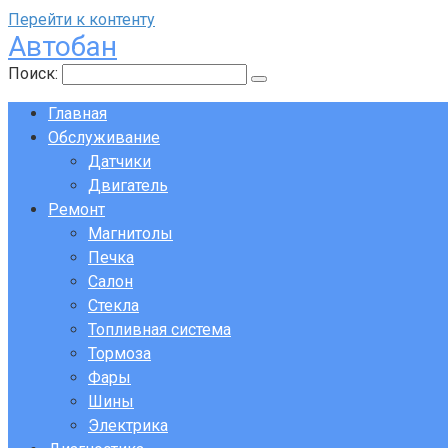
Перейти к контенту
Автобан
Поиск:
Главная
Обслуживание
Датчики
Двигатель
Ремонт
Магнитолы
Печка
Салон
Стекла
Топливная система
Тормоза
Фары
Шины
Электрика