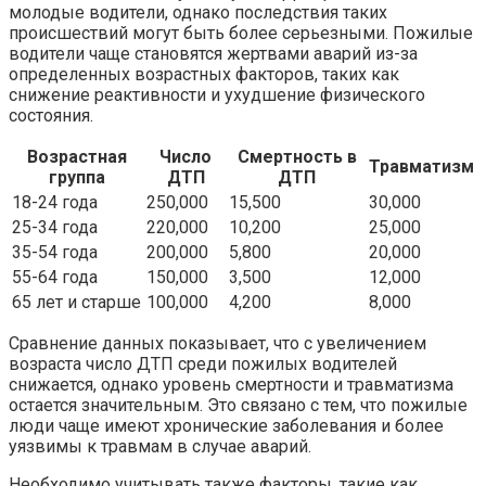
молодые водители, однако последствия таких
происшествий могут быть более серьезными. Пожилые
водители чаще становятся жертвами аварий из-за
определенных возрастных факторов, таких как
снижение реактивности и ухудшение физического
состояния.
Возрастная
Число
Смертность в
Травматизм
группа
ДТП
ДТП
18-24 года
250,000
15,500
30,000
25-34 года
220,000
10,200
25,000
35-54 года
200,000
5,800
20,000
55-64 года
150,000
3,500
12,000
65 лет и старше
100,000
4,200
8,000
Сравнение данных показывает, что с увеличением
возраста число ДТП среди пожилых водителей
снижается, однако уровень смертности и травматизма
остается значительным. Это связано с тем, что пожилые
люди чаще имеют хронические заболевания и более
уязвимы к травмам в случае аварий.
Необходимо учитывать также факторы, такие как