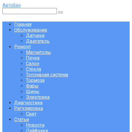
Перейти
Автобан
к
Поиск:
контенту
Главная
Обслуживание
Датчики
Двигатель
Ремонт
Магнитолы
Печка
Салон
Стекла
Топливная система
Тормоза
Фары
Шины
Электрика
Диагностика
Регулировка
Свет
Статьи
Новости
Лайфхаки