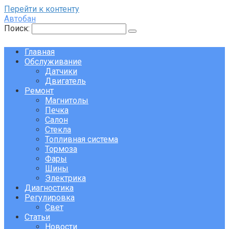
Перейти к контенту
Автобан
Поиск:
Главная
Обслуживание
Датчики
Двигатель
Ремонт
Магнитолы
Печка
Салон
Стекла
Топливная система
Тормоза
Фары
Шины
Электрика
Диагностика
Регулировка
Свет
Статьи
Новости