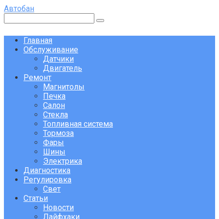
Перейти
Автобан
к
Поиск:
контенту
Главная
Обслуживание
Датчики
Двигатель
Ремонт
Магнитолы
Печка
Салон
Стекла
Топливная система
Тормоза
Фары
Шины
Электрика
Диагностика
Регулировка
Свет
Статьи
Новости
Лайфхаки