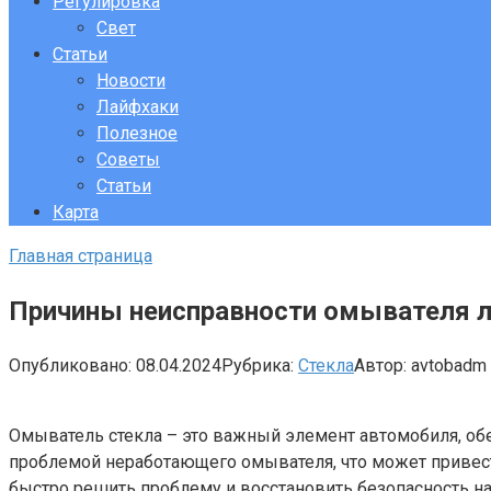
Регулировка
Свет
Статьи
Новости
Лайфхаки
Полезное
Советы
Статьи
Карта
Главная страница
Причины неисправности омывателя ло
Опубликовано:
08.04.2024
Рубрика:
Стекла
Автор:
avtobadm
Омыватель стекла – это важный элемент автомобиля, обе
проблемой неработающего омывателя, что может привес
быстро решить проблему и восстановить безопасность на