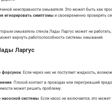
ичиной неисправности омывателя. Это может быть как прос
не игнорировать симптомы
и своевременно проверять си
которым омыватель стекла Лады Ларгус может не работат
оможет вернуть работоспособность системы омывания.
Лады Ларгус
е форсунок
. Если через них не поступает жидкость, возмо
инение
. Плохой контакт в проводах или перегревший пред
димости может решить проблему.
е насосной системы
. Если насос не включается, это може