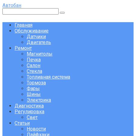
Перейти
Автобан
к
Поиск:
контенту
Главная
Обслуживание
Датчики
Двигатель
Ремонт
Магнитолы
Печка
Салон
Стекла
Топливная система
Тормоза
Фары
Шины
Электрика
Диагностика
Регулировка
Свет
Статьи
Новости
Лайфхаки