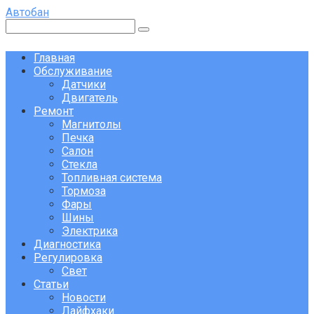
Перейти
Автобан
к
Поиск:
контенту
Главная
Обслуживание
Датчики
Двигатель
Ремонт
Магнитолы
Печка
Салон
Стекла
Топливная система
Тормоза
Фары
Шины
Электрика
Диагностика
Регулировка
Свет
Статьи
Новости
Лайфхаки