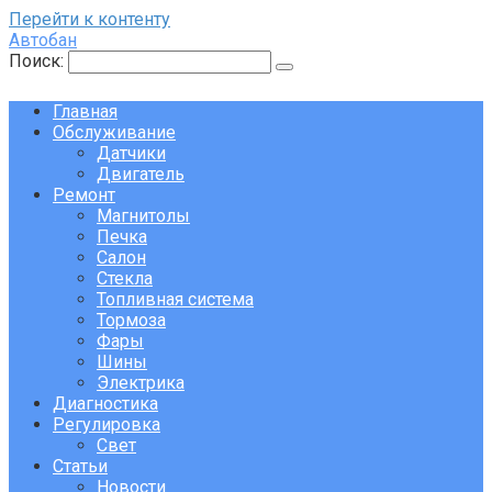
Перейти к контенту
Автобан
Поиск:
Главная
Обслуживание
Датчики
Двигатель
Ремонт
Магнитолы
Печка
Салон
Стекла
Топливная система
Тормоза
Фары
Шины
Электрика
Диагностика
Регулировка
Свет
Статьи
Новости