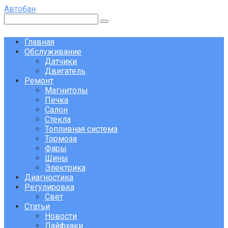
Перейти
Автобан
к
Поиск:
контенту
Главная
Обслуживание
Датчики
Двигатель
Ремонт
Магнитолы
Печка
Салон
Стекла
Топливная система
Тормоза
Фары
Шины
Электрика
Диагностика
Регулировка
Свет
Статьи
Новости
Лайфхаки