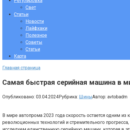
Регулировка
Свет
Статьи
Новости
Лайфхаки
Полезное
Советы
Статьи
Карта
Главная страница
Самая быстрая серийная машина в м
Опубликовано:
03.04.2024
Рубрика:
Шины
Автор:
avtobadm
В мире автопрома 2023 года скорость остается одним из
революционных технологий и стремительного прогресса
исследуем единственную серийную машину, которая в это