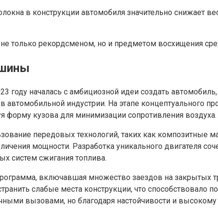
локна в конструкции автомобиля значительно снижает вес
00+ не только рекордсменом, но и предметом восхищения с
ашины
3 году началась с амбициозной идеи создать автомобиль,
 в автомобильной индустрии. На этапе концептуального п
уя форму кузова для минимизации сопротивления воздуха.
ование передовых технологий, таких как композитные ма
еличения мощности. Разработка уникального двигателя со
х систем сжигания топлива.
программа, включавшая множество заездов на закрытых т
устранить слабые места конструкции, что способствовало
ичными вызовами, но благодаря настойчивости и высоком