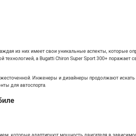
каждая из них имеет свои уникальные аспекты, которые о
й технологией, а Bugatti Chiron Super Sport 300+ поражае
 ожесточенной. Инженеры и дизайнеры продолжают искать 
нты для автоспорта.
биле
ем, которые адаптируют мощность двигателя в зависимост