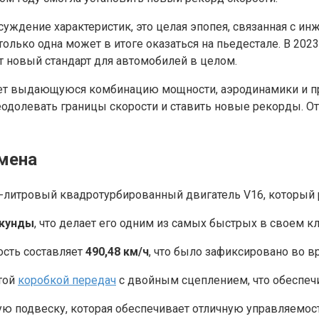
бсуждение характеристик, это целая эпопея, связанная с 
олько одна может в итоге оказаться на пьедестале. В 2023
т новый стандарт для автомобилей в целом.
ует выдающуюся комбинацию мощности, аэродинамики и пр
еодолевать границы скорости и ставить новые рекорды. От
смена
-литровый квадротурбированный двигатель V16, который
екунды
, что делает его одним из самых быстрых в своем кл
сть составляет
490,48 км/ч
, что было зафиксировано во вр
атой
коробкой передач
с двойным сцеплением, что обеспеч
 подвеску, которая обеспечивает отличную управляемост