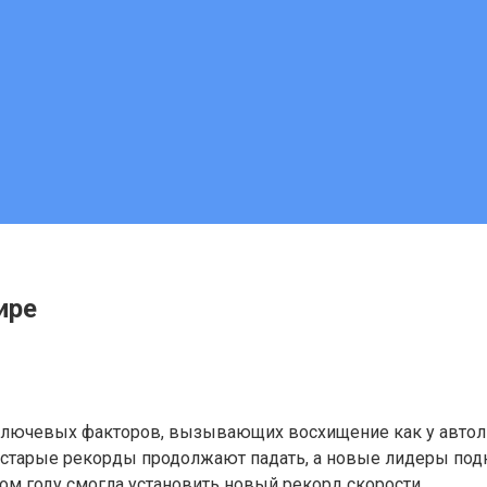
ире
 ключевых факторов, вызывающих восхищение как у автолю
, старые рекорды продолжают падать, а новые лидеры по
м году смогла установить новый рекорд скорости.