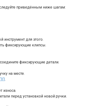
 следуйте приведённым ниже шагам:
й инструмент для этого.
дить фиксирующие клипсы.
тсоедините фиксирующие детали.
чку на месте.
КПП
.
т износа.
тали перед установкой новой ручки.