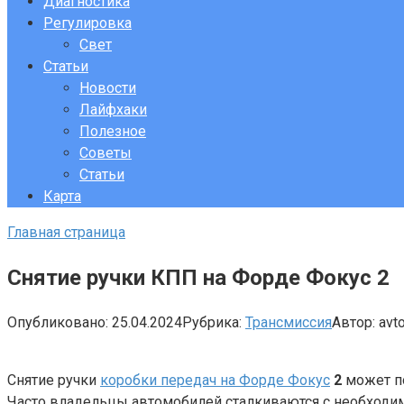
Диагностика
Регулировка
Свет
Статьи
Новости
Лайфхаки
Полезное
Советы
Статьи
Карта
Главная страница
Снятие ручки КПП на Форде Фокус 2
Опубликовано:
25.04.2024
Рубрика:
Трансмиссия
Автор:
avt
Снятие ручки
коробки передач на Форде Фокус
2
может по
Часто владельцы автомобилей сталкиваются с необходим