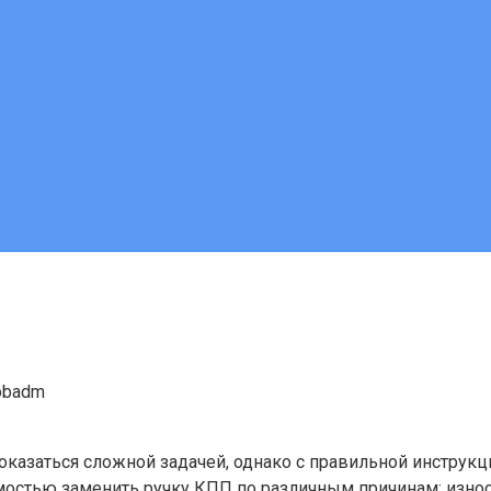
obadm
казаться сложной задачей, однако с правильной инструкц
остью заменить ручку КПП по различным причинам: износ