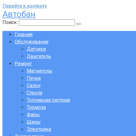
Перейти к контенту
Автобан
Поиск:
Главная
Обслуживание
Датчики
Двигатель
Ремонт
Магнитолы
Печка
Салон
Стекла
Топливная система
Тормоза
Фары
Шины
Электрика