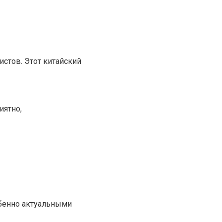
стов. Этот китайский
иятно,
обенно актуальными