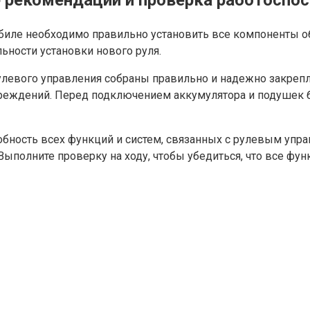
ые рекомендации и проверка работоспо
биле необходимо правильно установить все компоненты о
ьности установки нового руля.
рулевого управления собраны правильно и надежно закреп
реждений. Перед подключением аккумулятора и подушек бе
обность всех функций и систем, связанных с рулевым упр
Выполните проверку на ходу, чтобы убедиться, что все фун