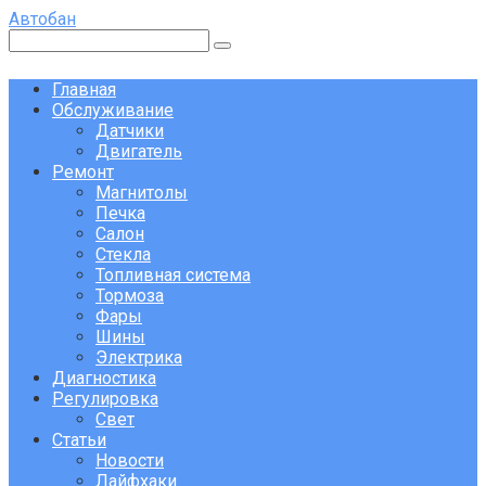
Перейти
Автобан
к
Поиск:
контенту
Главная
Обслуживание
Датчики
Двигатель
Ремонт
Магнитолы
Печка
Салон
Стекла
Топливная система
Тормоза
Фары
Шины
Электрика
Диагностика
Регулировка
Свет
Статьи
Новости
Лайфхаки