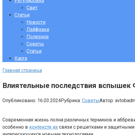
Регулировка
Свет
Статьи
Новости
Лайфхаки
Полезное
Советы
Статьи
Карта
Главная страница
Влиятельные последствия вспышек 
Опубликовано:
16.03.2024
Рубрика:
Советы
Автор:
avtobad
Современная жизнь полна различных терминов и аббреви
особенно в
контексте их
связи с решетками и защитными 
интересующихся новыми технологиями.