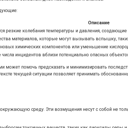
дующие:
Описание
я резкие колебания температуры и давления, создающие
ества материалов, которые могут вызывать вспышку, таких
новых химических компонентов или уменьшение кислорода
 числа инцидентов вблизи потенциально опасных объектов
и может помочь предсказать и минимизировать последст
нтексте текущей ситуации позволяет принимать обоснова
окружающую среду. Эти возмущения несут с собой не толь
ыбросам токсичных веществ, таких как диоксиды серы и у