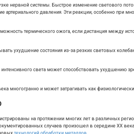
узке нервной системы. Быстрое изменение светового пот
е артериального давления. Эти реакции, особенно при мно
ожность термического ожога, если дистанция между исто
ать ухудшение состояния из-за резких световых колебан
е интенсивного света может способствовать ухудшению зр
ка многогранно и может затрагивать как физиологические
О
стрированы на протяжении многих лет в различных регион
кументированных случаев произошел в середине XX века,
 новых
технологий обработки металлов
.