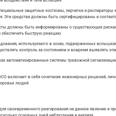
и воздействия и типа вспышек.
пециальные защитные костюмы, перчатки и респираторы м
ия. Эти средства должны быть сертифицированы и соответ
исты должны быть информированы о существующих рисках
и обеспечить быструю реакцию.
удования, используемого в зонах, подверженных вспышка
ществлять контроль за состоянием и вовремя выявлять оп
 как автоматизированные системы тревожной сигнализаци
ФСО включает в себя сочетание инженерных решений, лич
доровье людей.
ля своевременного реагирования на данное явление и пр
сколько основных дней наблюдения и анализа.