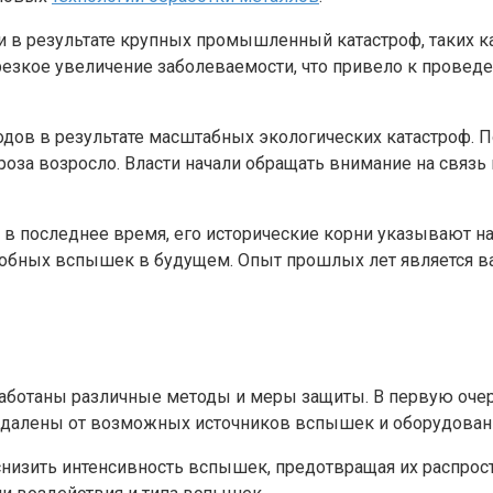
 в результате крупных промышленный катастроф, таких ка
резкое увеличение заболеваемости, что привело к прове
дов в результате масштабных экологических катастроф. 
екроза возросло. Власти начали обращать внимание на св
м в последнее время, его исторические корни указывают н
обных вспышек в будущем. Опыт прошлых лет является в
ботаны различные методы и меры защиты. В первую очере
 удалены от возможных источников вспышек и оборудова
низить интенсивность вспышек, предотвращая их распрос