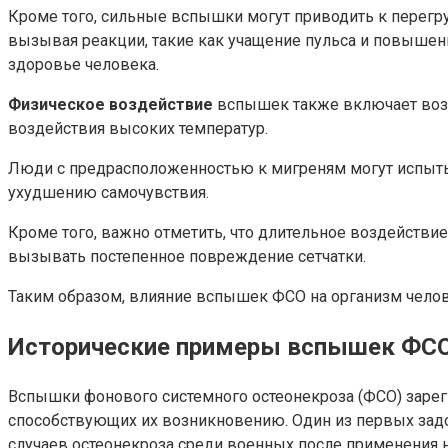
Кроме того, сильные вспышки могут приводить к перегр
вызывая реакции, такие как учащение пульса и повышени
здоровье человека.
Физическое воздействие
вспышек также включает возм
воздействия высоких температур.
Люди с предрасположенностью к мигреням могут испытыв
ухудшению самочувствия.
Кроме того, важно отметить, что длительное воздействи
вызывать постепенное повреждение сетчатки.
Таким образом, влияние вспышек ФСО на организм челове
Исторические примеры вспышек ФС
Вспышки фонового системного остеонекроза (ФСО) зареги
способствующих их возникновению. Один из первых задо
случаев остеонекроза среди военных после применения