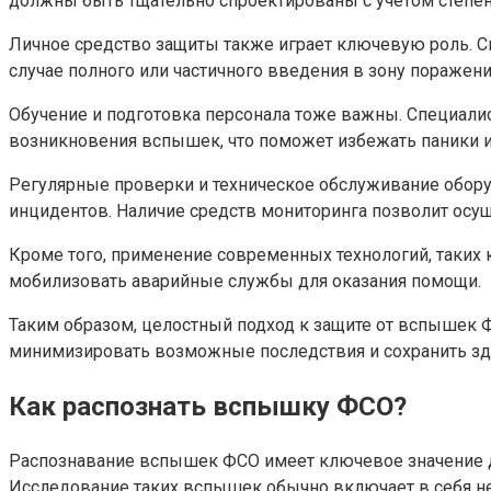
должны быть тщательно спроектированы с учетом степен
Личное средство защиты также играет ключевую роль. С
случае полного или частичного введения в зону поражен
Обучение и подготовка персонала тоже важны. Специал
возникновения вспышек, что поможет избежать паники 
Регулярные проверки и техническое обслуживание обор
инцидентов. Наличие средств мониторинга позволит осу
Кроме того, применение современных технологий, таких
мобилизовать аварийные службы для оказания помощи.
Таким образом, целостный подход к защите от вспышек 
минимизировать возможные последствия и сохранить з
Как распознать вспышку ФСО?
Распознавание вспышек ФСО имеет ключевое значение д
Исследование таких вспышек обычно включает в себя не