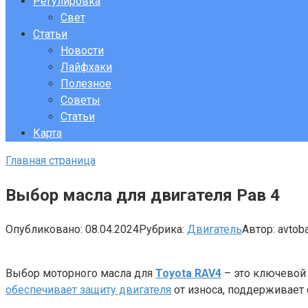
Регулировка
Свет
Статьи
Новости
Лайфхаки
Полезное
Советы
Статьи
Карта
Главная страница
Выбор масла для двигателя Рав 4
Опубликовано:
08.04.2024
Рубрика:
Двигатель
Автор:
avtob
Выбор моторного масла для
Toyota RAV4
– это ключевой
обеспечивает защиту двигателя
от износа, поддерживает