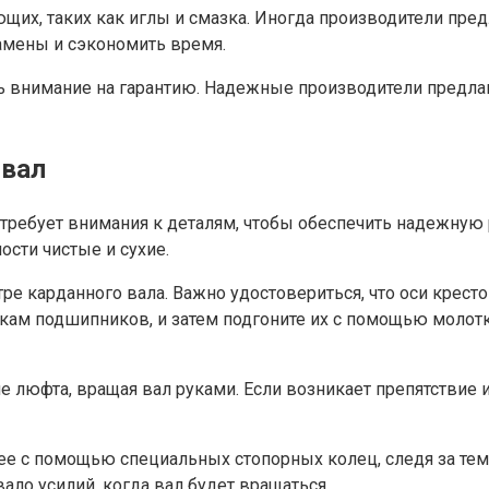
щих, таких как иглы и смазка. Иногда производители пр
амены и сэкономить время.
ь внимание на гарантию. Надежные производители предлаг
 вал
требует внимания к деталям, чтобы обеспечить надежную р
ости чистые и сухие.
ре карданного вала. Важно удостовериться, что оси крес
авкам подшипников, и затем подгоните их с помощью молот
е люфта, вращая вал руками. Если возникает препятствие 
ее с помощью специальных стопорных колец, следя за тем
ало усилий, когда вал будет вращаться.