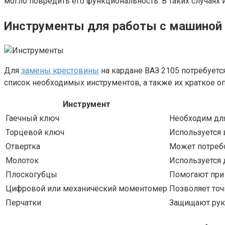
могло повредить его функциональность. В таких случая
Инструменты для работы с машиной
Для
замены крестовины
на кардане ВАЗ 2105 потребуетс
список необходимых инструментов, а также их краткое оп
Инструмент
Гаечный ключ
Необходим для
Торцевой ключ
Используется 
Отвертка
Может потреб
Молоток
Используется 
Плоскогубцы
Помогают при 
Цифровой или механический моментомер
Позволяет точ
Перчатки
Защищают руки