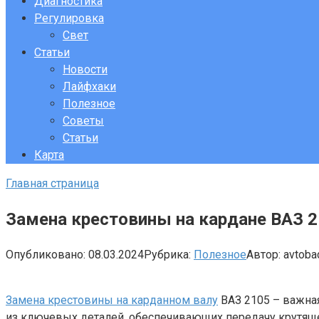
Диагностика
Регулировка
Свет
Статьи
Новости
Лайфхаки
Полезное
Советы
Статьи
Карта
Главная страница
Замена крестовины на кардане ВАЗ 2
Опубликовано:
08.03.2024
Рубрика:
Полезное
Автор:
avtob
Замена крестовины на карданном валу
ВАЗ 2105 – важная
из ключевых деталей, обеспечивающих передачу крутящег