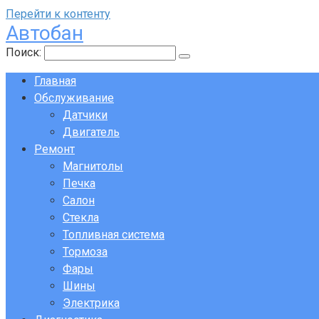
Перейти к контенту
Автобан
Поиск:
Главная
Обслуживание
Датчики
Двигатель
Ремонт
Магнитолы
Печка
Салон
Стекла
Топливная система
Тормоза
Фары
Шины
Электрика