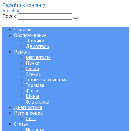
Перейти к контенту
Автобан
Поиск:
Главная
Обслуживание
Датчики
Двигатель
Ремонт
Магнитолы
Печка
Салон
Стекла
Топливная система
Тормоза
Фары
Шины
Электрика
Диагностика
Регулировка
Свет
Статьи
Новости