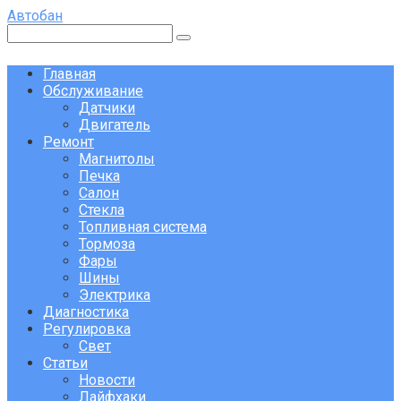
Перейти
Автобан
к
Поиск:
контенту
Главная
Обслуживание
Датчики
Двигатель
Ремонт
Магнитолы
Печка
Салон
Стекла
Топливная система
Тормоза
Фары
Шины
Электрика
Диагностика
Регулировка
Свет
Статьи
Новости
Лайфхаки