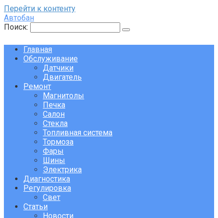
Перейти к контенту
Автобан
Поиск:
Главная
Обслуживание
Датчики
Двигатель
Ремонт
Магнитолы
Печка
Салон
Стекла
Топливная система
Тормоза
Фары
Шины
Электрика
Диагностика
Регулировка
Свет
Статьи
Новости