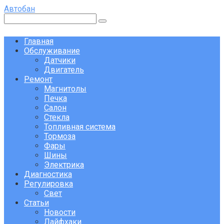
Перейти
Автобан
к
Поиск:
контенту
Главная
Обслуживание
Датчики
Двигатель
Ремонт
Магнитолы
Печка
Салон
Стекла
Топливная система
Тормоза
Фары
Шины
Электрика
Диагностика
Регулировка
Свет
Статьи
Новости
Лайфхаки