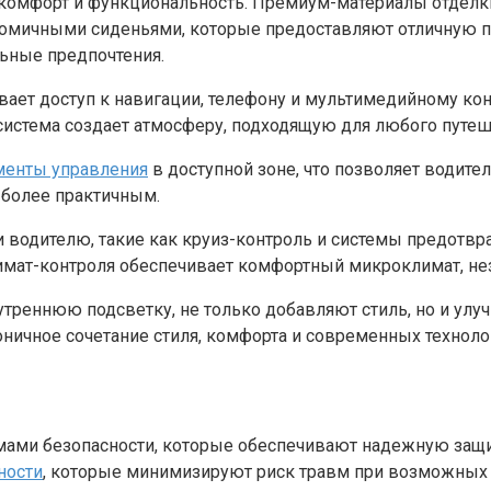
а комфорт и функциональность. Премиум-материалы отдел
номичными сиденьями, которые предоставляют отличную п
ьные предпочтения.
ет доступ к навигации, телефону и мультимедийному конт
система создает атмосферу, подходящую для любого путеш
менты управления
в доступной зоне, что позволяет водите
 более практичным.
 водителю, такие как круиз-контроль и системы предотв
лимат-контроля обеспечивает комфортный микроклимат, не
утреннюю подсветку, не только добавляют стиль, но и улу
оничное сочетание стиля, комфорта и современных техноло
мами безопасности, которые обеспечивают надежную защит
ности
, которые минимизируют риск травм при возможных 