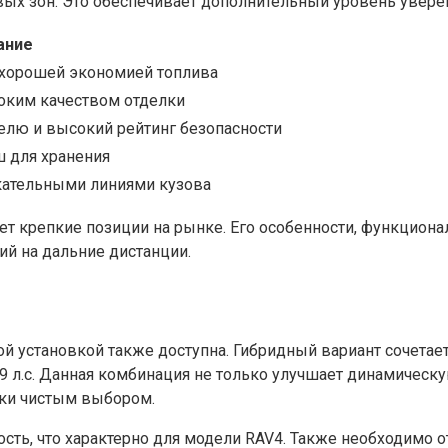
ых зон. Это обеспечивает дополнительный уровень уверен
ание
 хорошей экономией топлива
оким качеством отделки
лю и высокий рейтинг безопасности
 для хранения
кательными линиями кузова
ает крепкие позиции на рынке. Его особенности, функцион
ий на дальние дистанции.
ой установкой также доступна. Гибридный вариант сочета
л.с. Данная комбинация не только улучшает динамическую
ски чистым выбором.
ть, что характерно для модели RAV4. Также необходимо от