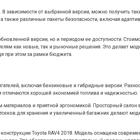
. В зависимости от выбранной версии, можно получить так
н, а также различные пакеты безопасности, включая адапт
 обновленной версии, но и периодом ее доступности. Стоим
телям как новые, так и рыночные решения. Это делает мод
я при этом за рамки бюджета.
игателей, включая бензиновые и гибридные версии. Разно
ии отличаются хорошей экономией топлива и надежностью.
м материалов и приятной эргономикой. Просторный салон 
отсеков для хранения и увеличенный багажник делают мо
конструкции Toyota RAV4 2018. Модель оснащена совреме