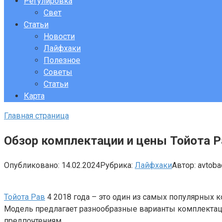
Регулировка
Свет
Статьи
Новости
Лайфхаки
Полезное
Советы
Статьи
Карта
Главная страница
Обзор комплектации и цены Тойота Р
Опубликовано:
14.02.2024
Рубрика:
Лайфхаки
Автор:
avtob
Тойота Рав
4 2018 года – это один из самых популярных 
Модель предлагает разнообразные варианты комплектаци
предпочтениям.