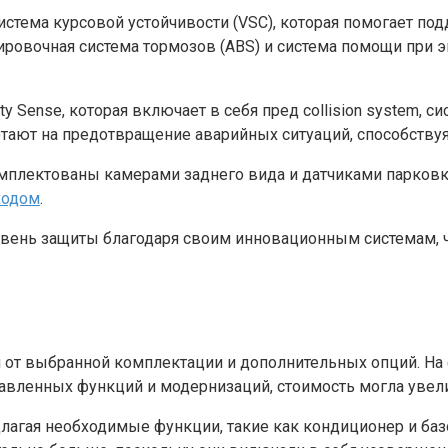
стема курсовой устойчивости (VSC), которая помогает п
ировочная система тормозов (ABS) и система помощи при 
ty Sense, которая включает в себя пред collision system,
ботают на предотвращение аварийных ситуаций, способств
плектованы камерами заднего вида и датчиками парковки,
ходом
.
уровень защиты благодаря своим инновационным системам,
ти от выбранной комплектации и дополнительных опций. На
бавленных функций и модернизаций, стоимость могла увели
лагая необходимые функции, такие как кондиционер и баз