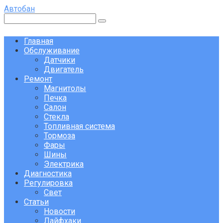
Перейти
Автобан
к
Поиск:
контенту
Главная
Обслуживание
Датчики
Двигатель
Ремонт
Магнитолы
Печка
Салон
Стекла
Топливная система
Тормоза
Фары
Шины
Электрика
Диагностика
Регулировка
Свет
Статьи
Новости
Лайфхаки