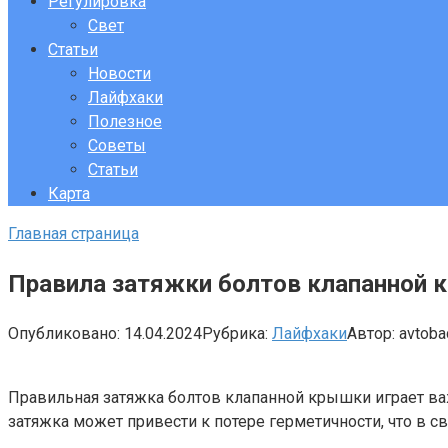
Регулировка
Свет
Статьи
Новости
Лайфхаки
Полезное
Советы
Статьи
Карта
Главная страница
Правила затяжки болтов клапанной 
Опубликовано:
14.04.2024
Рубрика:
Лайфхаки
Автор:
avtob
Правильная затяжка болтов клапанной крышки играет ва
затяжка может привести к потере герметичности, что в с