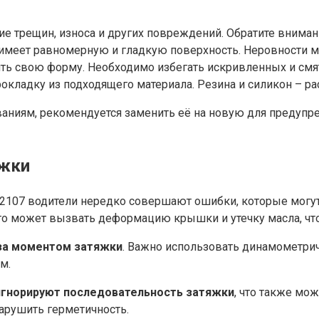
е трещин, износа и других повреждений. Обратите вниман
имеет равномерную и гладкую поверхность. Неровности мо
ть свою форму. Необходимо избегать искривленных и смя
рокладку из подходящего материала. Резина и силикон – 
аниям, рекомендуется заменить её на новую для предупр
яжки
2107 водители нередко совершают ошибки, которые могут
Это может вызвать деформацию крышки и утечку масла, что
за моментом затяжки
. Важно использовать динамометрич
м.
игнорируют последовательность затяжки
, что также мо
арушить герметичность.