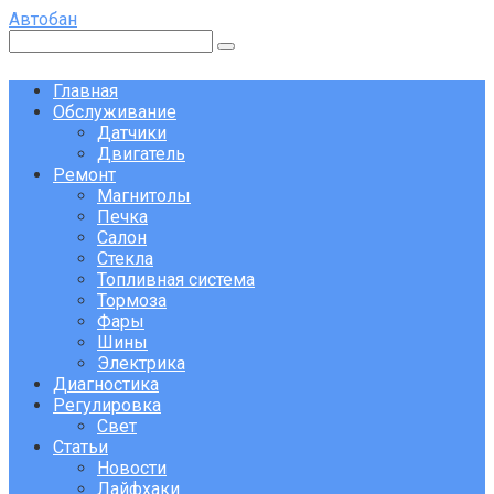
Перейти
Автобан
к
Поиск:
контенту
Главная
Обслуживание
Датчики
Двигатель
Ремонт
Магнитолы
Печка
Салон
Стекла
Топливная система
Тормоза
Фары
Шины
Электрика
Диагностика
Регулировка
Свет
Статьи
Новости
Лайфхаки