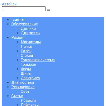
Перейти
Автобан
к
Поиск:
контенту
Главная
Обслуживание
Датчики
Двигатель
Ремонт
Магнитолы
Печка
Салон
Стекла
Топливная система
Тормоза
Фары
Шины
Электрика
Диагностика
Регулировка
Свет
Статьи
Новости
Лайфхаки